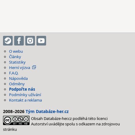
O webu
Články
Statistiky
Herní výzva
F.A.Q.
Nápověda
Odměny
Podpořte nás
Podmínky užívání
Kontakt a reklama
2008–2026
Tým Databáze-her.cz
Obsah Databáze-her.cz podléhá této licenci
Autorství uvádějte spolu s odkazem na zdrojovou
stránku