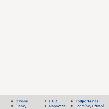
O webu
F.A.Q.
Podpořte nás
Články
Nápověda
Podmínky užívání