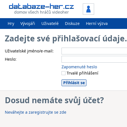
domov všech hráčů videoher
Hry
Vývojáři
Uživatelé
Diskuze
Herní výzva
Zadejte své přihlašovací údaj
Uživatelské jméno/e-mail:
Heslo:
Zapomenuté heslo
Trvalé přihlášení
Dosud nemáte svůj účet?
Neváhejte a zaregistrujte se zde