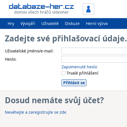
domov všech hráčů videoher
Hry
Vývojáři
Uživatelé
Diskuze
Herní výzva
Zadejte své přihlašovací údaj
Uživatelské jméno/e-mail:
Heslo:
Zapomenuté heslo
Trvalé přihlášení
Dosud nemáte svůj účet?
Neváhejte a zaregistrujte se zde