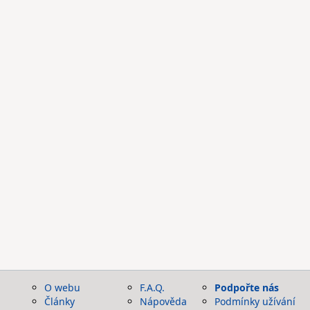
O webu
F.A.Q.
Podpořte nás
Články
Nápověda
Podmínky užívání