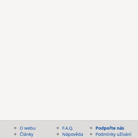
O webu
F.A.Q.
Podpořte nás
Články
Nápověda
Podmínky užívání