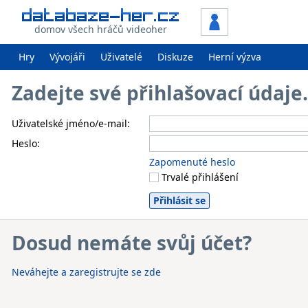
domov všech hráčů videoher
Hry
Vývojáři
Uživatelé
Diskuze
Herní výzva
Zadejte své přihlašovací údaj
Uživatelské jméno/e-mail:
Heslo:
Zapomenuté heslo
Trvalé přihlášení
Dosud nemáte svůj účet?
Neváhejte a zaregistrujte se zde