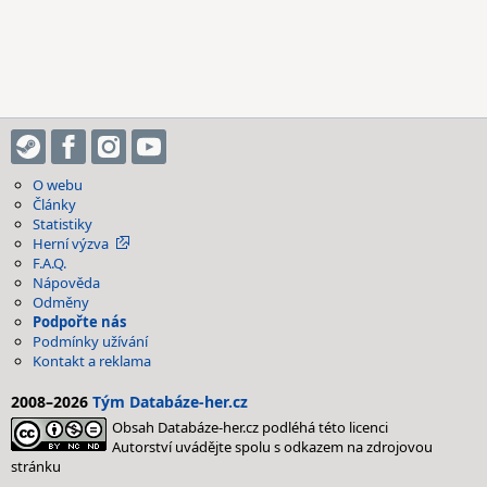
O webu
Články
Statistiky
Herní výzva
F.A.Q.
Nápověda
Odměny
Podpořte nás
Podmínky užívání
Kontakt a reklama
2008–2026
Tým Databáze-her.cz
Obsah Databáze-her.cz podléhá této licenci
Autorství uvádějte spolu s odkazem na zdrojovou
stránku