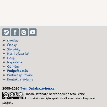
O webu
Články
Statistiky
Herní výzva
F.A.Q.
Nápověda
Odměny
Podpořte nás
Podmínky užívání
Kontakt a reklama
2008–2026
Tým Databáze-her.cz
Obsah Databáze-her.cz podléhá této licenci
Autorství uvádějte spolu s odkazem na zdrojovou
stránku