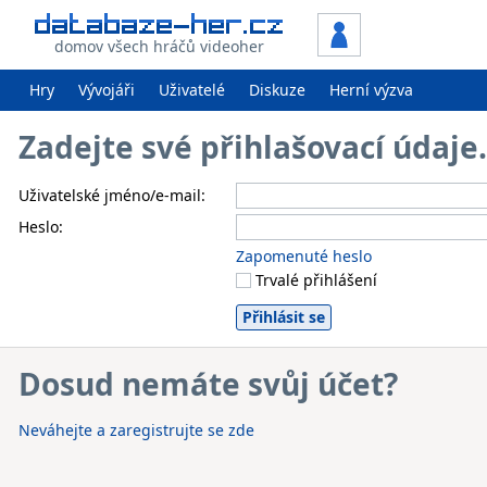
domov všech hráčů videoher
Hry
Vývojáři
Uživatelé
Diskuze
Herní výzva
Zadejte své přihlašovací údaj
Uživatelské jméno/e-mail:
Heslo:
Zapomenuté heslo
Trvalé přihlášení
Dosud nemáte svůj účet?
Neváhejte a zaregistrujte se zde