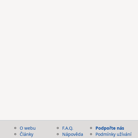
O webu
F.A.Q.
Podpořte nás
Články
Nápověda
Podmínky užívání