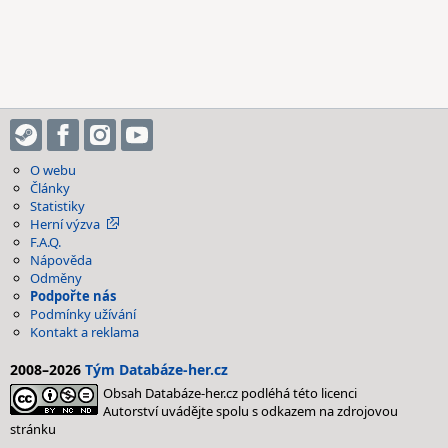
O webu
Články
Statistiky
Herní výzva
F.A.Q.
Nápověda
Odměny
Podpořte nás
Podmínky užívání
Kontakt a reklama
2008–2026
Tým Databáze-her.cz
Obsah Databáze-her.cz podléhá této licenci
Autorství uvádějte spolu s odkazem na zdrojovou
stránku