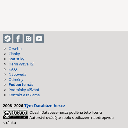
O webu
Články
Statistiky
Herní výzva
F.A.Q.
Nápověda
Odměny
Podpořte nás
Podmínky užívání
Kontakt a reklama
2008–2026
Tým Databáze-her.cz
Obsah Databáze-her.cz podléhá této licenci
Autorství uvádějte spolu s odkazem na zdrojovou
stránku