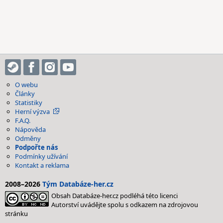
O webu
Články
Statistiky
Herní výzva
F.A.Q.
Nápověda
Odměny
Podpořte nás
Podmínky užívání
Kontakt a reklama
2008–2026
Tým Databáze-her.cz
Obsah Databáze-her.cz podléhá této licenci
Autorství uvádějte spolu s odkazem na zdrojovou
stránku