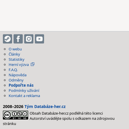
O webu
Články
Statistiky
Herní výzva
F.A.Q.
Nápověda
Odměny
Podpořte nás
Podmínky užívání
Kontakt a reklama
2008–2026
Tým Databáze-her.cz
Obsah Databáze-her.cz podléhá této licenci
Autorství uvádějte spolu s odkazem na zdrojovou
stránku