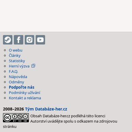
O webu
Články
Statistiky
Herní výzva
F.A.Q.
Nápověda
Odměny
Podpořte nás
Podmínky užívání
Kontakt a reklama
2008–2026
Tým Databáze-her.cz
Obsah Databáze-her.cz podléhá této licenci
Autorství uvádějte spolu s odkazem na zdrojovou
stránku