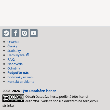
O webu
Články
Statistiky
Herní výzva
F.A.Q.
Nápověda
Odměny
Podpořte nás
Podmínky užívání
Kontakt a reklama
2008–2026
Tým Databáze-her.cz
Obsah Databáze-her.cz podléhá této licenci
Autorství uvádějte spolu s odkazem na zdrojovou
stránku