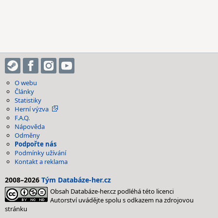
O webu
Články
Statistiky
Herní výzva
F.A.Q.
Nápověda
Odměny
Podpořte nás
Podmínky užívání
Kontakt a reklama
2008–2026
Tým Databáze-her.cz
Obsah Databáze-her.cz podléhá této licenci
Autorství uvádějte spolu s odkazem na zdrojovou
stránku