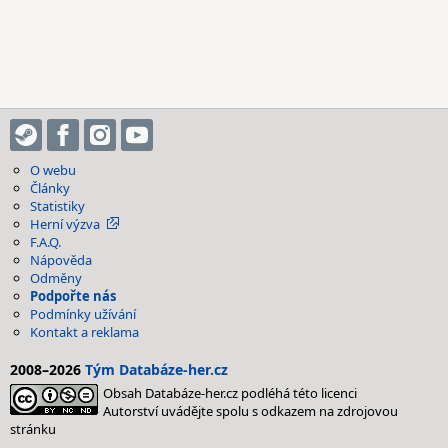
O webu
Články
Statistiky
Herní výzva
F.A.Q.
Nápověda
Odměny
Podpořte nás
Podmínky užívání
Kontakt a reklama
2008–2026
Tým Databáze-her.cz
Obsah Databáze-her.cz podléhá této licenci
Autorství uvádějte spolu s odkazem na zdrojovou
stránku