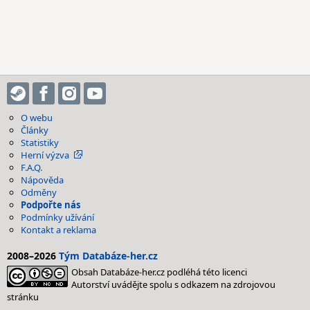
O webu
Články
Statistiky
Herní výzva
F.A.Q.
Nápověda
Odměny
Podpořte nás
Podmínky užívání
Kontakt a reklama
2008–2026
Tým Databáze-her.cz
Obsah Databáze-her.cz podléhá této licenci
Autorství uvádějte spolu s odkazem na zdrojovou
stránku