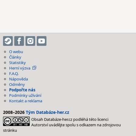
O webu
Články
Statistiky
Herní výzva
F.A.Q.
Nápověda
Odměny
Podpořte nás
Podmínky užívání
Kontakt a reklama
2008–2026
Tým Databáze-her.cz
Obsah Databáze-her.cz podléhá této licenci
Autorství uvádějte spolu s odkazem na zdrojovou
stránku