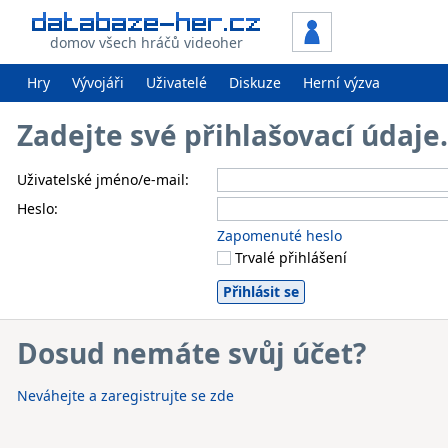
domov všech hráčů videoher
Hry
Vývojáři
Uživatelé
Diskuze
Herní výzva
Zadejte své přihlašovací údaj
Uživatelské jméno/e-mail:
Heslo:
Zapomenuté heslo
Trvalé přihlášení
Dosud nemáte svůj účet?
Neváhejte a zaregistrujte se zde