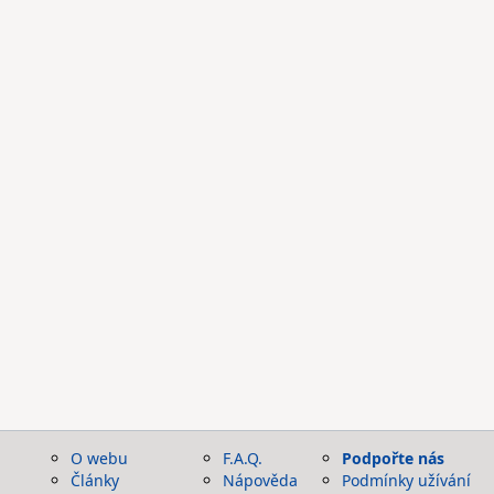
O webu
F.A.Q.
Podpořte nás
Články
Nápověda
Podmínky užívání