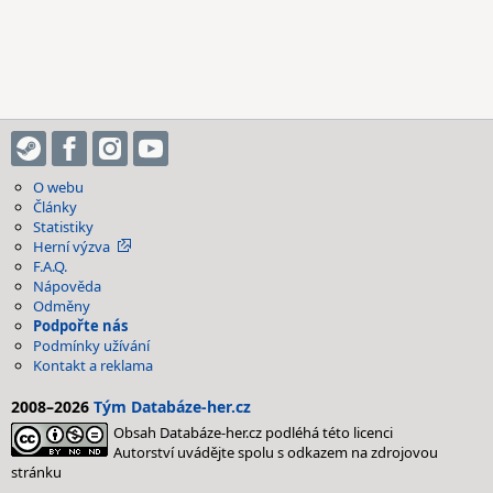
O webu
Články
Statistiky
Herní výzva
F.A.Q.
Nápověda
Odměny
Podpořte nás
Podmínky užívání
Kontakt a reklama
2008–2026
Tým Databáze-her.cz
Obsah Databáze-her.cz podléhá této licenci
Autorství uvádějte spolu s odkazem na zdrojovou
stránku