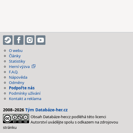
O webu
Články
Statistiky
Herní výzva
F.A.Q.
Nápověda
Odměny
Podpořte nás
Podmínky užívání
Kontakt a reklama
2008–2026
Tým Databáze-her.cz
Obsah Databáze-her.cz podléhá této licenci
Autorství uvádějte spolu s odkazem na zdrojovou
stránku