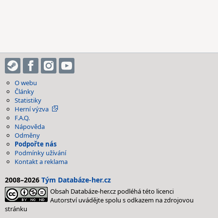
O webu
Články
Statistiky
Herní výzva
F.A.Q.
Nápověda
Odměny
Podpořte nás
Podmínky užívání
Kontakt a reklama
2008–2026
Tým Databáze-her.cz
Obsah Databáze-her.cz podléhá této licenci
Autorství uvádějte spolu s odkazem na zdrojovou
stránku