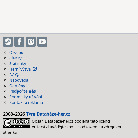
O webu
Články
Statistiky
Herní výzva
F.A.Q.
Nápověda
Odměny
Podpořte nás
Podmínky užívání
Kontakt a reklama
2008–2026
Tým Databáze-her.cz
Obsah Databáze-her.cz podléhá této licenci
Autorství uvádějte spolu s odkazem na zdrojovou
stránku