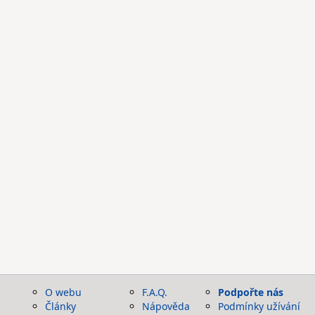
O webu
F.A.Q.
Podpořte nás
Články
Nápověda
Podmínky užívání