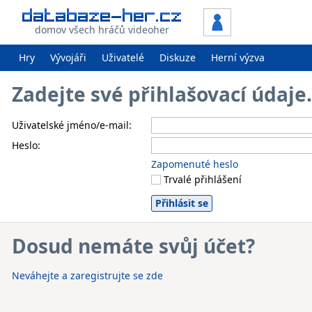
domov všech hráčů videoher
Hry
Vývojáři
Uživatelé
Diskuze
Herní výzva
Zadejte své přihlašovací údaj
Uživatelské jméno/e-mail:
Heslo:
Zapomenuté heslo
Trvalé přihlášení
Dosud nemáte svůj účet?
Neváhejte a zaregistrujte se zde