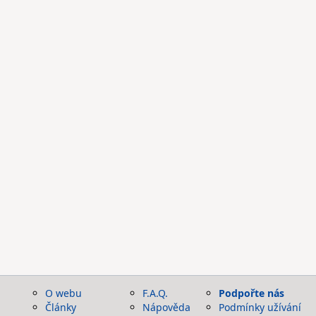
O webu
F.A.Q.
Podpořte nás
Články
Nápověda
Podmínky užívání