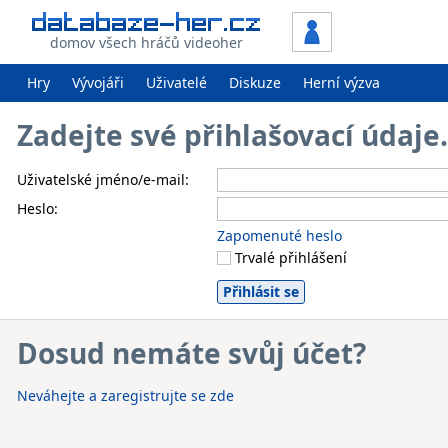
domov všech hráčů videoher
Hry
Vývojáři
Uživatelé
Diskuze
Herní výzva
Zadejte své přihlašovací údaj
Uživatelské jméno/e-mail:
Heslo:
Zapomenuté heslo
Trvalé přihlášení
Dosud nemáte svůj účet?
Neváhejte a zaregistrujte se zde