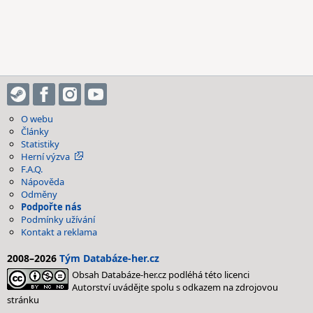
O webu
Články
Statistiky
Herní výzva
F.A.Q.
Nápověda
Odměny
Podpořte nás
Podmínky užívání
Kontakt a reklama
2008–2026
Tým Databáze-her.cz
Obsah Databáze-her.cz podléhá této licenci
Autorství uvádějte spolu s odkazem na zdrojovou
stránku