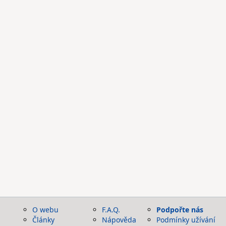
O webu
F.A.Q.
Podpořte nás
Články
Nápověda
Podmínky užívání