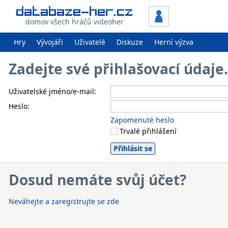
domov všech hráčů videoher
Hry
Vývojáři
Uživatelé
Diskuze
Herní výzva
Zadejte své přihlašovací údaj
Uživatelské jméno/e-mail:
Heslo:
Zapomenuté heslo
Trvalé přihlášení
Dosud nemáte svůj účet?
Neváhejte a zaregistrujte se zde