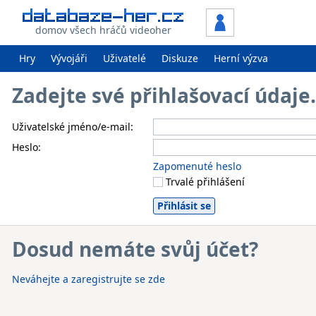
domov všech hráčů videoher
Hry
Vývojáři
Uživatelé
Diskuze
Herní výzva
Zadejte své přihlašovací údaj
Uživatelské jméno/e-mail:
Heslo:
Zapomenuté heslo
Trvalé přihlášení
Dosud nemáte svůj účet?
Neváhejte a zaregistrujte se zde