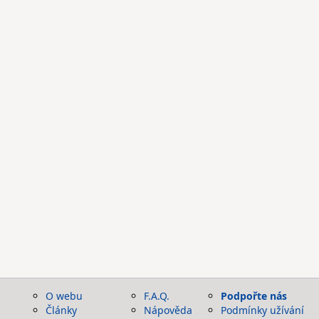
O webu
F.A.Q.
Podpořte nás
Články
Nápověda
Podmínky užívání