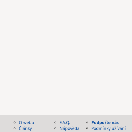
O webu
F.A.Q.
Podpořte nás
Články
Nápověda
Podmínky užívání