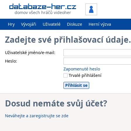
domov všech hráčů videoher
Hry
Vývojáři
Uživatelé
Diskuze
Herní výzva
Zadejte své přihlašovací údaj
Uživatelské jméno/e-mail:
Heslo:
Zapomenuté heslo
Trvalé přihlášení
Dosud nemáte svůj účet?
Neváhejte a zaregistrujte se zde