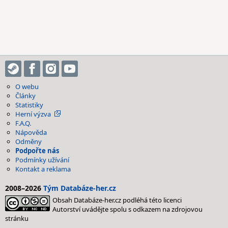
O webu
Články
Statistiky
Herní výzva
F.A.Q.
Nápověda
Odměny
Podpořte nás
Podmínky užívání
Kontakt a reklama
2008–2026
Tým Databáze-her.cz
Obsah Databáze-her.cz podléhá této licenci
Autorství uvádějte spolu s odkazem na zdrojovou
stránku