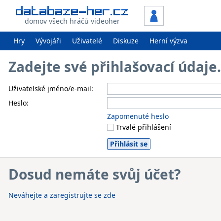
domov všech hráčů videoher
Hry
Vývojáři
Uživatelé
Diskuze
Herní výzva
Zadejte své přihlašovací údaj
Uživatelské jméno/e-mail:
Heslo:
Zapomenuté heslo
Trvalé přihlášení
Dosud nemáte svůj účet?
Neváhejte a zaregistrujte se zde