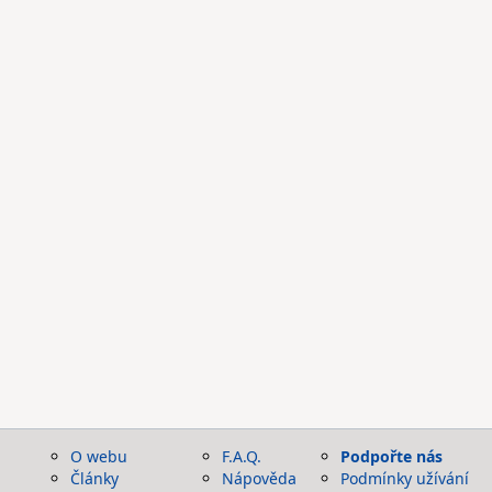
O webu
F.A.Q.
Podpořte nás
Články
Nápověda
Podmínky užívání