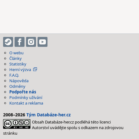
O webu
Články
Statistiky
Herní výzva
F.A.Q.
Nápověda
Odměny
Podpořte nás
Podmínky užívání
Kontakt a reklama
2008–2026
Tým Databáze-her.cz
Obsah Databáze-her.cz podléhá této licenci
Autorství uvádějte spolu s odkazem na zdrojovou
stránku