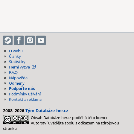
O webu
Články
Statistiky
Herní výzva
F.A.Q.
Nápověda
Odměny
Podpořte nás
Podmínky užívání
Kontakt a reklama
2008–2026
Tým Databáze-her.cz
Obsah Databáze-her.cz podléhá této licenci
Autorství uvádějte spolu s odkazem na zdrojovou
stránku