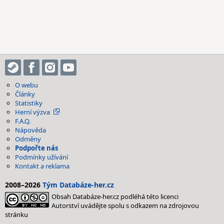
O webu
Články
Statistiky
Herní výzva
F.A.Q.
Nápověda
Odměny
Podpořte nás
Podmínky užívání
Kontakt a reklama
2008–2026
Tým Databáze-her.cz
Obsah Databáze-her.cz podléhá této licenci
Autorství uvádějte spolu s odkazem na zdrojovou
stránku