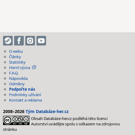
O webu
Články
Statistiky
Herní výzva
F.A.Q.
Nápověda
Odměny
Podpořte nás
Podmínky užívání
Kontakt a reklama
2008–2026
Tým Databáze-her.cz
Obsah Databáze-her.cz podléhá této licenci
Autorství uvádějte spolu s odkazem na zdrojovou
stránku