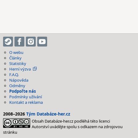
O webu
Články
Statistiky
Herní výzva
F.A.Q.
Nápověda
Odměny
Podpořte nás
Podmínky užívání
Kontakt a reklama
2008–2026
Tým Databáze-her.cz
Obsah Databáze-her.cz podléhá této licenci
Autorství uvádějte spolu s odkazem na zdrojovou
stránku