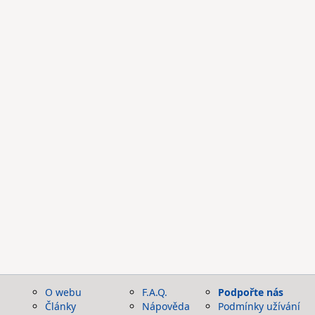
O webu
F.A.Q.
Podpořte nás
Články
Nápověda
Podmínky užívání