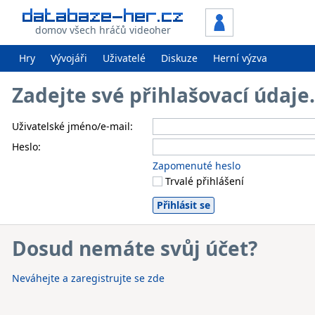
domov všech hráčů videoher
Hry
Vývojáři
Uživatelé
Diskuze
Herní výzva
Zadejte své přihlašovací údaj
Uživatelské jméno/e-mail:
Heslo:
Zapomenuté heslo
Trvalé přihlášení
Dosud nemáte svůj účet?
Neváhejte a zaregistrujte se zde