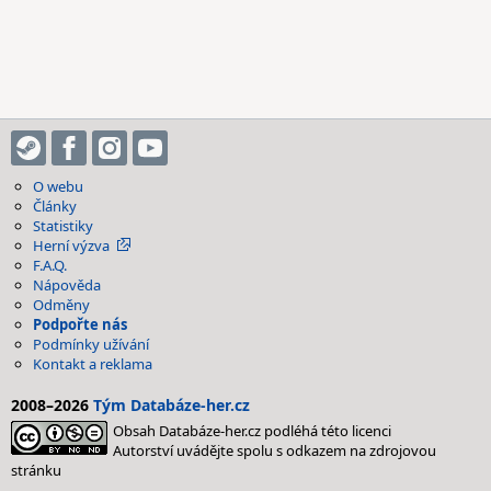
O webu
Články
Statistiky
Herní výzva
F.A.Q.
Nápověda
Odměny
Podpořte nás
Podmínky užívání
Kontakt a reklama
2008–2026
Tým Databáze-her.cz
Obsah Databáze-her.cz podléhá této licenci
Autorství uvádějte spolu s odkazem na zdrojovou
stránku