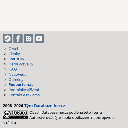
O webu
Články
Statistiky
Herní výzva
F.A.Q.
Nápověda
Odměny
Podpořte nás
Podmínky užívání
Kontakt a reklama
2008–2026
Tým Databáze-her.cz
Obsah Databáze-her.cz podléhá této licenci
Autorství uvádějte spolu s odkazem na zdrojovou
stránku