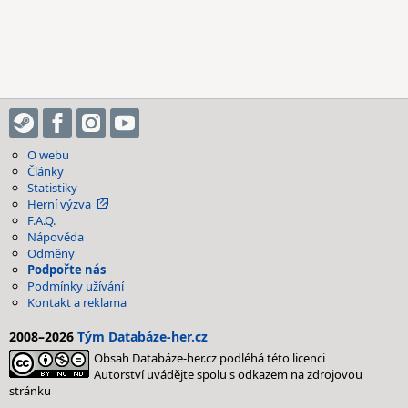
O webu
Články
Statistiky
Herní výzva
F.A.Q.
Nápověda
Odměny
Podpořte nás
Podmínky užívání
Kontakt a reklama
2008–2026
Tým Databáze-her.cz
Obsah Databáze-her.cz podléhá této licenci
Autorství uvádějte spolu s odkazem na zdrojovou
stránku