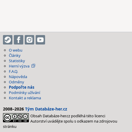
O webu
Články
Statistiky
Herní výzva
F.A.Q.
Nápověda
Odměny
Podpořte nás
Podmínky užívání
Kontakt a reklama
2008–2026
Tým Databáze-her.cz
Obsah Databáze-her.cz podléhá této licenci
Autorství uvádějte spolu s odkazem na zdrojovou
stránku