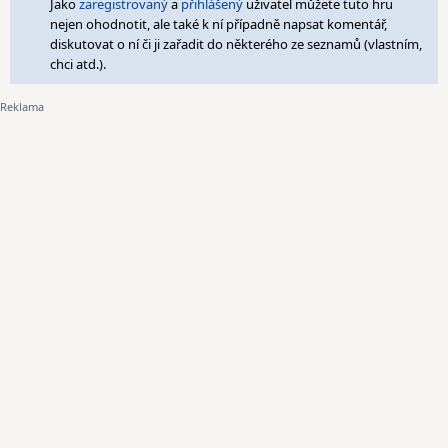
Jako
zaregistrovaný
a
přihlášený
uživatel můžete tuto hru
nejen ohodnotit, ale také k ní případně napsat komentář,
diskutovat o ní či ji zařadit do některého ze seznamů (vlastním,
chci atd.).