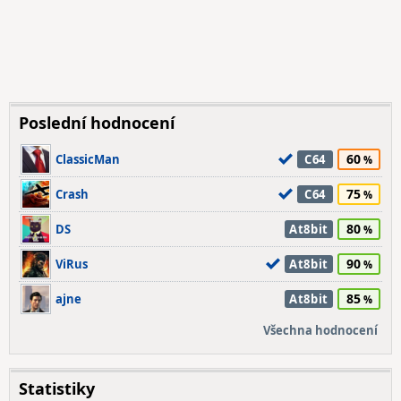
Poslední hodnocení
60
ClassicMan
C64
75
Crash
C64
80
DS
At8bit
90
ViRus
At8bit
85
ajne
At8bit
Všechna hodnocení
Statistiky