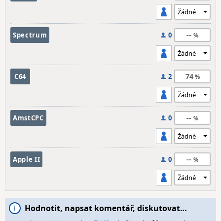
--
Spectrum
0
74
C64
2
--
AmstCPC
0
--
Apple II
0
Hodnotit, napsat komentář, diskutovat…