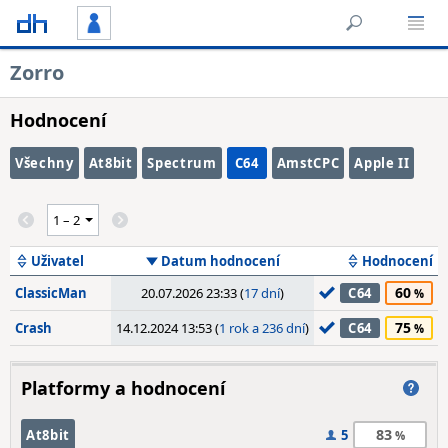
Zorro
Hodnocení
Všechny
At8bit
Spectrum
C64
AmstCPC
Apple II
Uživatel
Datum hodnocení
Hodnocení
60
ClassicMan
20.07.2026 23:33 (
17 dní
)
C64
75
Crash
14.12.2024 13:53 (
1 rok a 236 dní
)
C64
Platformy a hodnocení
83
At8bit
5