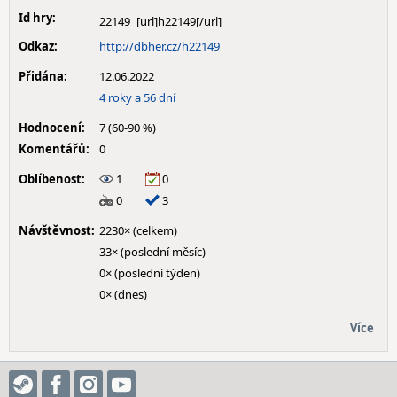
Id hry:
22149
Odkaz:
http://dbher.cz/h22149
Přidána:
12.06.2022
4 roky a 56 dní
Hodnocení:
7 (60-90 %)
Komentářů:
0
Oblíbenost:
1
0
0
3
Návštěvnost:
2230× (celkem)
33× (poslední měsíc)
0× (poslední týden)
0× (dnes)
Více