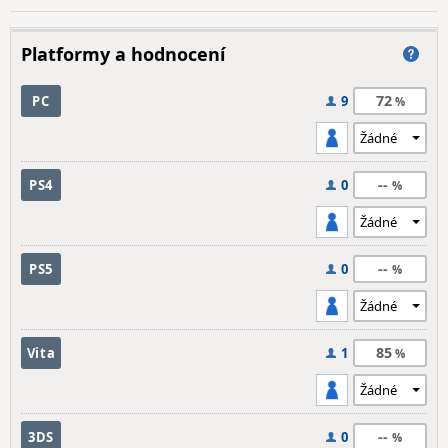
Platformy a hodnocení
72
PC
9
--
PS4
0
--
PS5
0
85
Vita
1
--
3DS
0