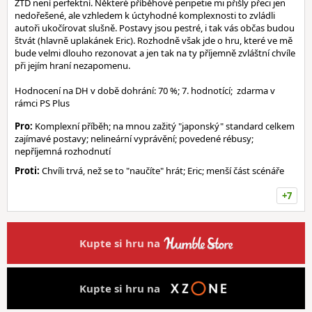
ZTD není perfektní. Některé příběhové peripetie mi přišly přeci jen
nedořešené, ale vzhledem k úctyhodné komplexnosti to zvládli
autoři ukočírovat slušně. Postavy jsou pestré, i tak vás občas budou
štvát (hlavně uplakánek Eric). Rozhodně však jde o hru, které ve mě
bude velmi dlouho rezonovat a jen tak na ty příjemně zvláštní chvíle
při jejím hraní nezapomenu.
Hodnocení na DH v době dohrání: 70 %; 7. hodnotící; zdarma v
rámci PS Plus
Pro:
Komplexní příběh; na mnou zažitý "japonský" standard celkem
zajímavé postavy; nelineární vyprávění; povedené rébusy;
nepříjemná rozhodnutí
Proti:
Chvíli trvá, než se to "naučíte" hrát; Eric; menší část scénáře
+7
Kupte si hru na
Kupte si hru na