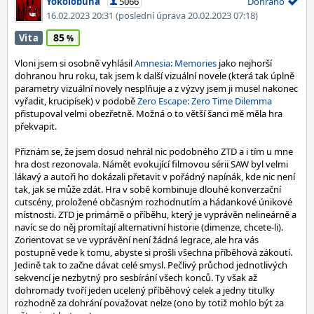
Yokolobuna
5066
Dohráno
16.02.2023 20:31
(poslední úprava 20.02.2023 07:18)
85
Vita
Vloni jsem si osobně vyhlásil
Amnesia: Memories
jako nejhorší
dohranou hru roku, tak jsem k další vizuální novele (která tak úplně
parametry vizuální novely nesplňuje a z výzvy jsem ji musel nakonec
vyřadit, krucipísek) v podobě
Zero Escape: Zero Time Dilemma
přistupoval velmi obezřetně. Možná o to větší šanci mě měla hra
překvapit.
Přiznám se, že jsem dosud nehrál nic podobného ZTD a i tím u mne
hra dost rezonovala. Námět evokující filmovou sérii SAW byl velmi
lákavý a autoři ho dokázali přetavit v pořádný napínák, kde nic není
tak, jak se může zdát. Hra v sobě kombinuje dlouhé konverzační
cutscény, proložené občasným rozhodnutím a hádankové únikové
místnosti. ZTD je primárně o příběhu, který je vyprávěn nelineárně a
navíc se do něj promítají alternativní historie (dimenze, chcete-li).
Zorientovat se ve vyprávění není žádná legrace, ale hra vás
postupně vede k tomu, abyste si prošli všechna příběhová zákoutí.
Jedině tak to začne dávat celé smysl. Pečlivý průchod jednotlivých
sekvencí je nezbytný pro sesbírání všech konců. Ty však až
dohromady tvoří jeden ucelený příběhový celek a jedny titulky
rozhodně za dohrání považovat nelze (ono by totiž mohlo být za