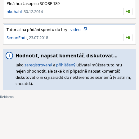
Plná hra časopisu SCORE 189
rikuhahl
,
30.12.2014
+8
Tutorial na přidání sprintu do hry -
video
SimonEndt
,
23.07.2018
+6
Hodnotit, napsat komentář, diskutovat…
Jako
zaregistrovaný
a
přihlášený
uživatel můžete tuto hru
nejen ohodnotit, ale také k ní případně napsat komentář,
diskutovat o ní či ji zařadit do některého ze seznamů (vlastním,
chci atd.).