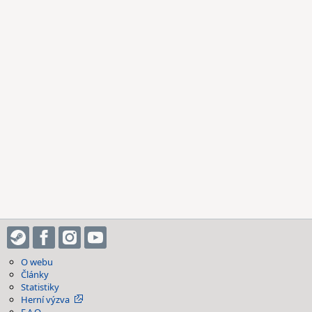
O webu
Články
Statistiky
Herní výzva