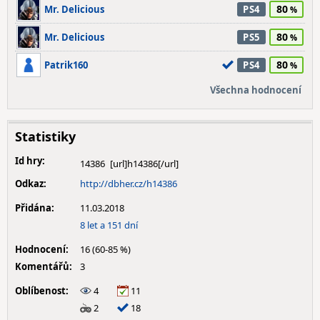
80
Mr. Delicious
PS4
80
Mr. Delicious
PS5
80
Patrik160
PS4
Všechna hodnocení
Statistiky
Id hry:
14386
Odkaz:
http://dbher.cz/h14386
Přidána:
11.03.2018
8 let a 151 dní
Hodnocení:
16 (60-85 %)
Komentářů:
3
Oblíbenost:
4
11
2
18