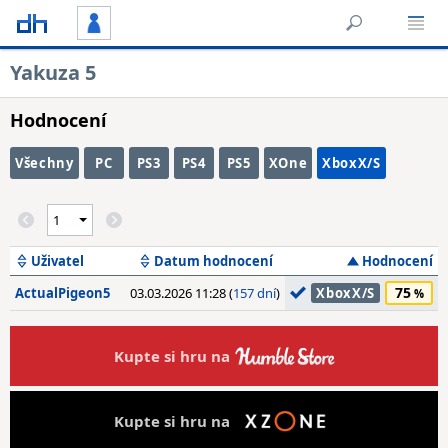
Yakuza 5
Hodnocení
Všechny
PC
PS3
PS4
PS5
XOne
XboxX/S
Uživatel
Datum hodnocení
Hodnocení
75
ActualPigeon5
03.03.2026 11:28 (
157 dní
)
XboxX/S
Kupte si hru na
Kupte si hru na