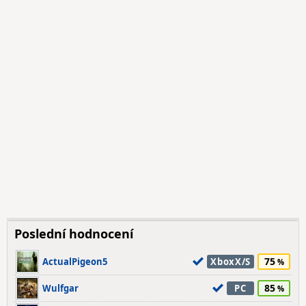
Poslední hodnocení
75
ActualPigeon5
XboxX/S
85
Wulfgar
PC