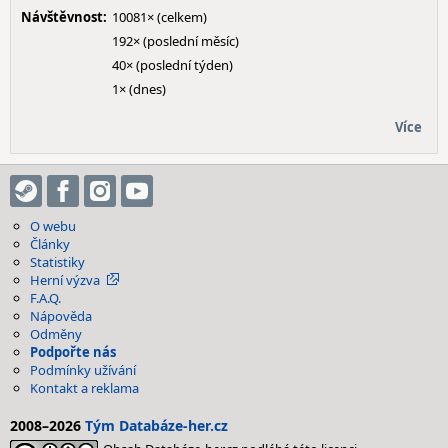
Návštěvnost:
10081× (celkem)
192× (poslední měsíc)
40× (poslední týden)
1× (dnes)
Více
O webu
Články
Statistiky
Herní výzva
F.A.Q.
Nápověda
Odměny
Podpořte nás
Podmínky užívání
Kontakt a reklama
2008–2026
Tým Databáze-her.cz