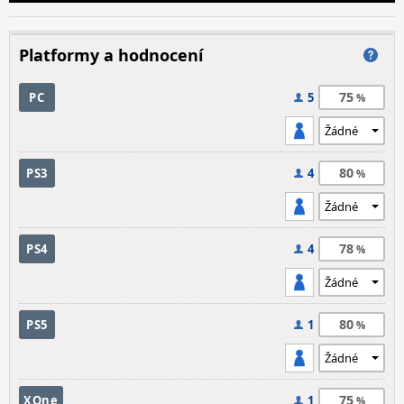
Platformy a hodnocení
75
PC
5
80
PS3
4
78
PS4
4
80
PS5
1
75
XOne
1