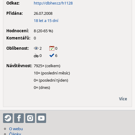
Odkaz:
http://dbher.cz/h1128
Přidána:
26.07.2008
18 let a 15 dní
Hodnocení:
8 (20-65 %)
Komentářů:
0
Oblíbenost:
2
0
0
6
Návštěvnost:
7925× (celkem)
10× (poslední měsíc)
0× (poslední týden)
0× (dnes)
Více
O webu
Články