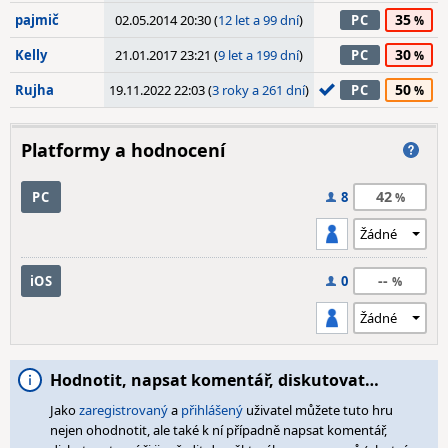
35
pajmič
02.05.2014 20:30 (
12 let a 99 dní
)
PC
30
Kelly
21.01.2017 23:21 (
9 let a 199 dní
)
PC
50
Rujha
19.11.2022 22:03 (
3 roky a 261 dní
)
PC
Platformy a hodnocení
42
PC
8
--
iOS
0
Hodnotit, napsat komentář, diskutovat…
Jako
zaregistrovaný
a
přihlášený
uživatel můžete tuto hru
nejen ohodnotit, ale také k ní případně napsat komentář,