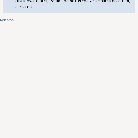
diskutovat o ní či ji zařadit do některého ze seznamů (vlastním,
chci atd.).