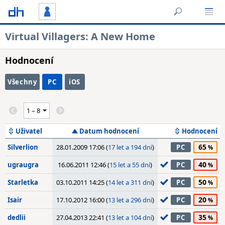
Virtual Villagers: A New Home
Hodnocení
Všechny
PC
iOS
Uživatel
Datum hodnocení
Hodnocení
65
Silverlion
28.01.2009 17:06 (
17 let a 194 dní
)
PC
40
ugraugra
16.06.2011 12:46 (
15 let a 55 dní
)
PC
50
Starletka
03.10.2011 14:25 (
14 let a 311 dní
)
PC
20
Isair
17.10.2012 16:00 (
13 let a 296 dní
)
PC
35
dedlii
27.04.2013 22:41 (
13 let a 104 dní
)
PC