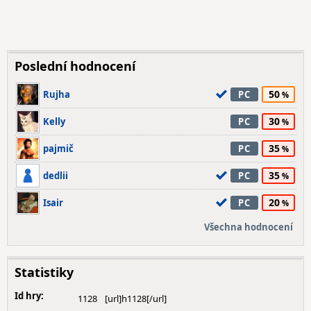
Poslední hodnocení
50
Rujha
PC
30
Kelly
PC
35
pajmič
PC
35
dedlii
PC
20
Isair
PC
Všechna hodnocení
Statistiky
Id hry:
1128