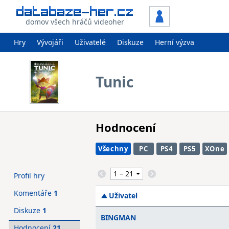
domov všech hráčů videoher
Hry
Vývojáři
Uživatelé
Diskuze
Herní výzva
Tunic
Hodnocení
Všechny
PC
PS4
PS5
XOne
Profil hry
Komentáře
1
Uživatel
Diskuze
1
BINGMAN
Hodnocení
21