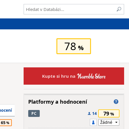
78
Kupte si hru na
Platformy a hodnocení
ocení
79
14
PC
65