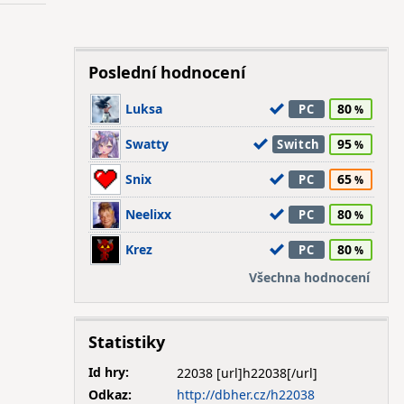
Poslední hodnocení
Luksa
80
PC
Swatty
95
Switch
Snix
65
PC
Neelixx
80
PC
Krez
80
PC
Všechna hodnocení
Statistiky
Id hry:
22038
Odkaz:
http://dbher.cz/h22038