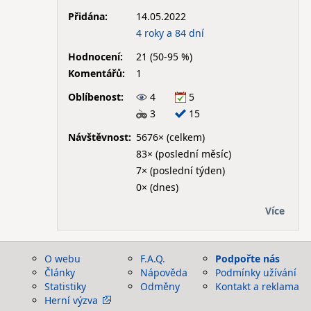
Přidána:
14.05.2022
4 roky a 84 dní
Hodnocení:
21 (50-95 %)
Komentářů:
1
Oblíbenost:
4
5
3
15
Návštěvnost:
5676× (celkem)
83× (poslední měsíc)
7× (poslední týden)
0× (dnes)
Více
O webu
F.A.Q.
Podpořte nás
Články
Nápověda
Podmínky užívání
Statistiky
Odměny
Kontakt a reklama
Herní výzva