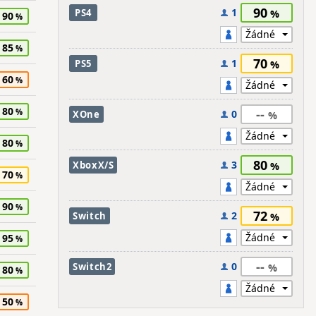
90
1
PS4
90
85
70
1
PS5
60
80
--
0
XOne
80
80
3
XboxX/S
70
90
72
2
Switch
95
--
0
Switch2
80
50