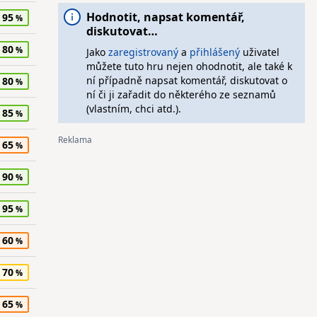
Hodnotit, napsat komentář,
95
diskutovat…
80
Jako
zaregistrovaný
a
přihlášený
uživatel
můžete tuto hru nejen ohodnotit, ale také k
ní případně napsat komentář, diskutovat o
80
ní či ji zařadit do některého ze seznamů
(vlastním, chci atd.).
85
65
90
95
60
70
65