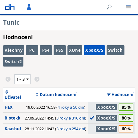
Tunic
Hodnocení
Všechny
PC
PS4
PS5
XOne
XboxX/S
Switch
Switch2
Datum hodnocení
Hodnocení
Uživatel
85
HEX
19.06.2022 16:59 (
4 roky a 50 dní
)
XboxX/S
80
Riotekk
27.09.2022 14:45 (
3 roky a 316 dní
)
XboxX/S
60
Kaashul
28.11.2022 10:43 (
3 roky a 254 dní
)
XboxX/S