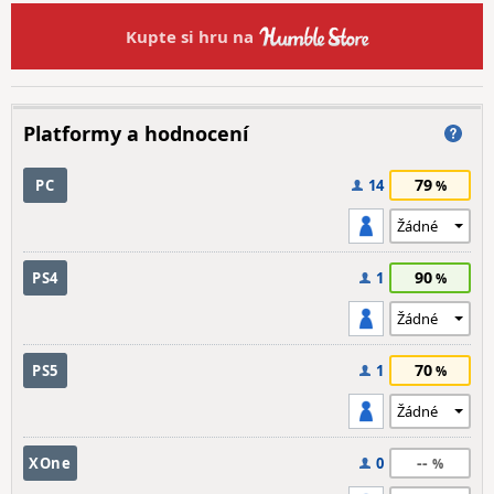
Kupte si hru na
Platformy a hodnocení
79
PC
14
90
PS4
1
70
PS5
1
--
XOne
0