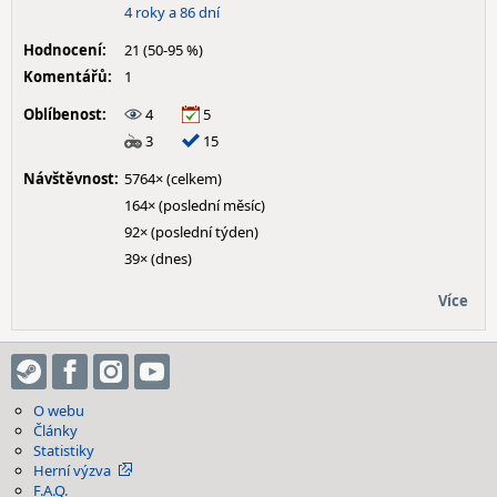
4 roky a 86 dní
Hodnocení:
21 (50-95 %)
Komentářů:
1
Oblíbenost:
4
5
3
15
Návštěvnost:
5764× (celkem)
164× (poslední měsíc)
92× (poslední týden)
39× (dnes)
Více
O webu
Články
Statistiky
Herní výzva
F.A.Q.