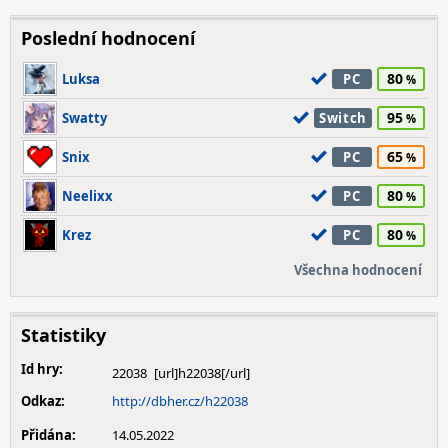
Poslední hodnocení
80
Luksa
PC
95
Swatty
Switch
65
Snix
PC
80
Neelixx
PC
80
Krez
PC
Všechna hodnocení
Statistiky
Id hry:
22038
Odkaz:
http://dbher.cz/h22038
Přidána:
14.05.2022