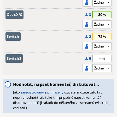
80
XboxX/S
3
72
Switch
2
--
Switch2
0
Hodnotit, napsat komentář, diskutovat…
Jako
zaregistrovaný
a
přihlášený
uživatel můžete tuto hru
nejen ohodnotit, ale také k ní případně napsat komentář,
diskutovat o ní či ji zařadit do některého ze seznamů (vlastním,
chci atd.).