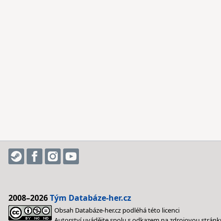
2008–2026
Tým Databáze-her.cz
Obsah Databáze-her.cz podléhá této licenci
Autorství uvádějte spolu s odkazem na zdrojovou stránk