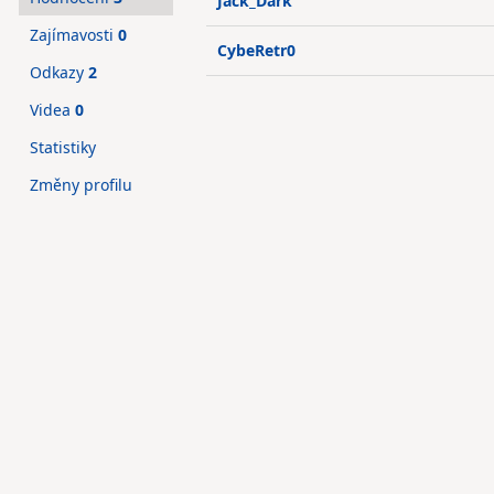
Jack_Dark
Zajímavosti
0
CybeRetr0
Odkazy
2
Videa
0
Statistiky
Změny profilu