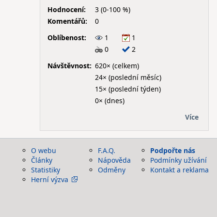
Hodnocení:
3 (0-100 %)
Komentářů:
0
Oblíbenost:
1
1
0
2
Návštěvnost:
620× (celkem)
24× (poslední měsíc)
15× (poslední týden)
0× (dnes)
Více
O webu
F.A.Q.
Podpořte nás
Články
Nápověda
Podmínky užívání
Statistiky
Odměny
Kontakt a reklama
Herní výzva