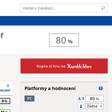
f
80
Kupte si hru na
Platformy a hodnocení
ocení
80
3
PC
0