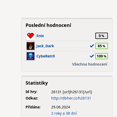
Poslední hodnocení
Snix
0
Jack_Dark
85
CybeRetr0
100
Všechna hodnocení
Statistiky
Id hry:
26131
Odkaz:
http://dbher.cz/h26131
Přidána:
29.06.2024
2 roky a 38 dní