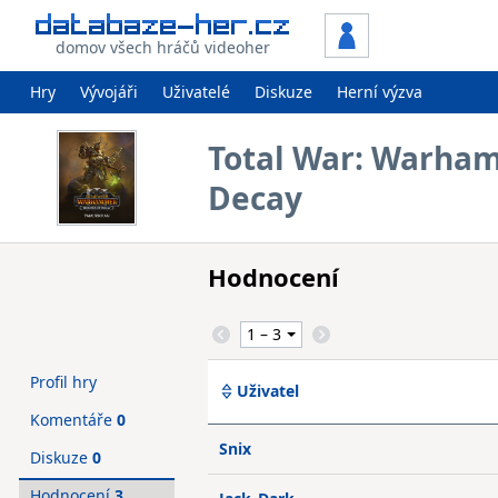
domov všech hráčů videoher
Hry
Vývojáři
Uživatelé
Diskuze
Herní výzva
Total War: Warham
Decay
Hodnocení
Profil hry
Uživatel
Komentáře
0
Snix
Diskuze
0
Hodnocení
3