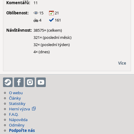
Komentářů:
11
Oblíbenost:
15
21
4
161
Návštěvnost:
38575× (celkem)
321× (poslední měsíc)
32× (poslední týden)
4× (dnes)
Více
O webu
Články
Statistiky
Herní výzva
F.A.Q.
Nápověda
Odměny
Podpořte nás