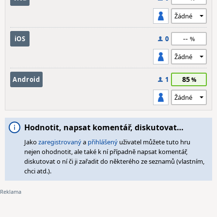
--
iOS
0
85
Android
1
Hodnotit, napsat komentář, diskutovat…
Jako
zaregistrovaný
a
přihlášený
uživatel můžete tuto hru
nejen ohodnotit, ale také k ní případně napsat komentář,
diskutovat o ní či ji zařadit do některého ze seznamů (vlastním,
chci atd.).