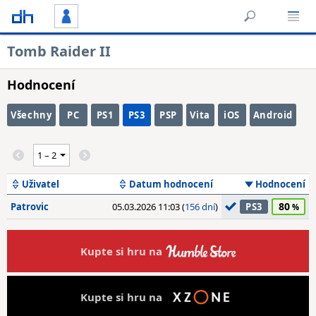
Tomb Raider II
Hodnocení
Všechny
PC
PS1
PS3
PSP
Vita
iOS
Android
Uživatel
Datum hodnocení
Hodnocení
80
Patrovic
05.03.2026 11:03 (
156 dní
)
PS3
Kupte si hru na
Kupte si hru na