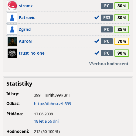
80
stromz
PC
80
Patrovic
PS3
85
Zgrnd
PC
70
AuroN
PC
90
trust_no_one
PC
Všechna hodnocení
Statistiky
Id hry:
399
Odkaz:
http://dbher.cz/h399
Přidána:
17.06.2008
18 let a 56 dní
Hodnocení:
212 (50-100 %)