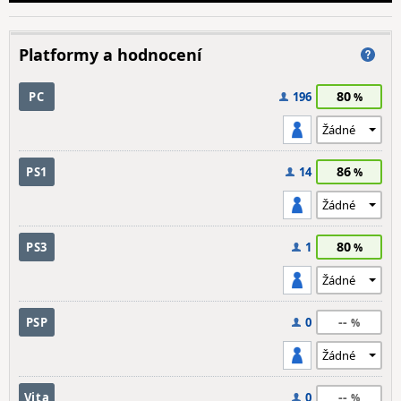
Platformy a hodnocení
80
PC
196
86
PS1
14
80
PS3
1
--
PSP
0
--
Vita
0