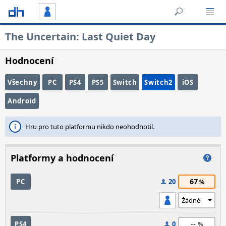
The Uncertain: Last Quiet Day
Hodnocení
Všechny
PC
PS4
PS5
Switch
Switch2
iOS
Android
Hru pro tuto platformu nikdo neohodnotil.
Platformy a hodnocení
67
PC
20
--
PS4
0