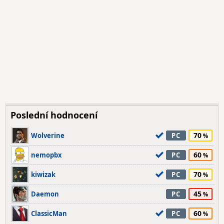
Poslední hodnocení
70
Wolverine
PC
60
nemopbx
PC
70
kiwizak
PC
45
Daemon
PC
60
ClassicMan
PC