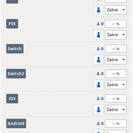
--
PS5
0
--
Switch
0
--
Switch2
0
--
iOS
0
--
Android
0