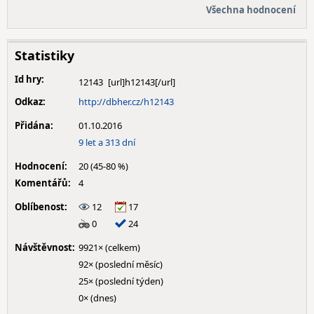
Všechna hodnocení
Statistiky
Id hry:
12143
Odkaz:
http://dbher.cz/h12143
Přidána:
01.10.2016
9 let a 313 dní
Hodnocení:
20 (45-80 %)
Komentářů:
4
Oblíbenost:
12
17
0
24
Návštěvnost:
9921× (celkem)
92× (poslední měsíc)
25× (poslední týden)
0× (dnes)